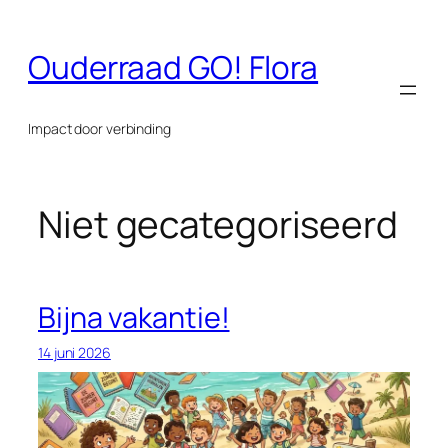
Ga
naar
Ouderraad GO! Flora
de
inhoud
Impact door verbinding
Niet gecategoriseerd
Bijna vakantie!
14 juni 2026